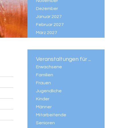
November
Dezember
Januar 2027
Februar 2027
März 2027
April 2027
Mai 2027
Juni 2027
Veranstaltungen für ...
Juli 2027
Erwachsene
Familien
Frauen
Jugendliche
Kinder
Männer
Mitarbeitende
Senioren