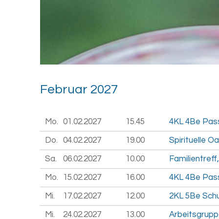
Fe­bru­ar 2027
Mo.
01.02.
2027
15.45
4KL 4Be Pass
Do.
04.02.
2027
19.00
Spirituelle O
Sa.
06.02.
2027
10.00
Familientreff
Mo.
15.02.
2027
16.00
4KL 4Be Pass
Mi.
17.02.
2027
12.00
2KL 5Be Schul
Mi.
24.02.
2027
13.00
Arbeitsgrupp