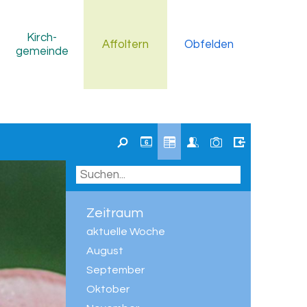
Kirch
-
Affoltern
Obfelden
gemeinde
6
Zeitraum
aktuelle Woche
August
September
Oktober