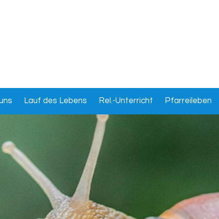
uns
Lauf des Lebens
Rel.-Unterricht
Pfarreileben