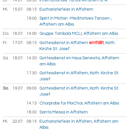
Di.
14.07.
2026
09.30
Internationale Tänze Affoltern a. A.
Mi.
15.07.
2026
09.15
Eucharistiefeier in Affoltern
19.00
Spirit in Motion -Meditatives Tanzen-,
Affoltern am Albis
Do.
16.07.
2026
14.00
Gruppe Tombola MCLI, Affoltern am Albis
Fr.
17.07.
2026
09.15
Gottesdienst in Affoltern
entfällt
, Kath.
Kirche St. Josef
Sa.
18.07.
2026
14.30
Gottesdienst im Haus Senevita, Affoltern
am Albis
17.30
Gottesdienst in Affoltern, Kath. Kirche St.
Josef
So.
19.07.
2026
09.00
Gottesdienst in Affoltern, Kath. Kirche St.
Josef
14.15
Chorprobe für MixChor, Affoltern am Albis
18.30
Santa Messa in Affoltern
Mi.
22.07.
2026
09.15
Eucharistiefeier in Affolten, Affoltern am
Albis