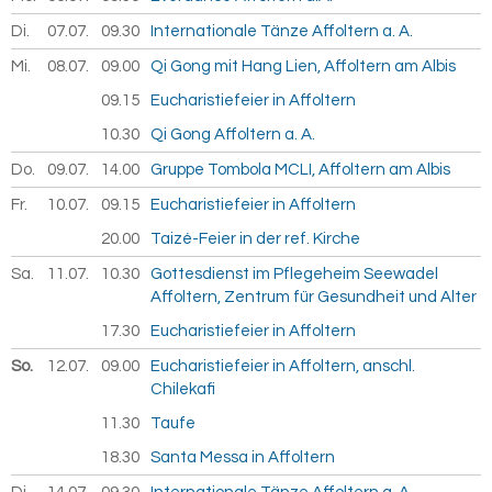
Di.
07.07.
2026
09.30
Internationale Tänze Affoltern a. A.
Mi.
08.07.
2026
09.00
Qi Gong mit Hang Lien, Affoltern am Albis
09.15
Eucharistiefeier in Affoltern
10.30
Qi Gong Affoltern a. A.
Do.
09.07.
2026
14.00
Gruppe Tombola MCLI, Affoltern am Albis
Fr.
10.07.
2026
09.15
Eucharistiefeier in Affoltern
20.00
Taizé-Feier in der ref. Kirche
Sa.
11.07.
2026
10.30
Gottesdienst im Pflegeheim Seewadel
Affoltern, Zentrum für Gesundheit und Alter
17.30
Eucharistiefeier in Affoltern
So.
12.07.
2026
09.00
Eucharistiefeier in Affoltern, anschl.
Chilekafi
11.30
Taufe
18.30
Santa Messa in Affoltern