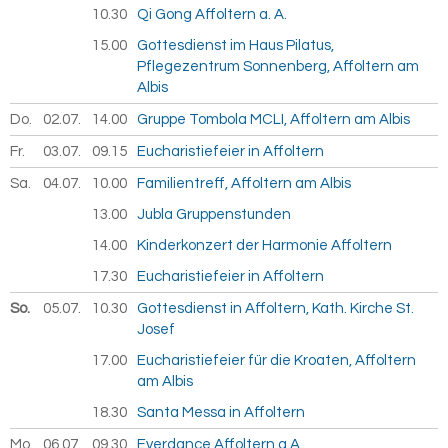
10.30
Qi Gong Affoltern a. A.
15.00
Gottesdienst im Haus Pilatus,
Pflegezentrum Sonnenberg, Affoltern am
Albis
Do.
02.07.
2026
14.00
Gruppe Tombola MCLI, Affoltern am Albis
Fr.
03.07.
2026
09.15
Eucharistiefeier in Affoltern
Sa.
04.07.
2026
10.00
Familientreff, Affoltern am Albis
13.00
Jubla Gruppenstunden
14.00
Kinderkonzert der Harmonie Affoltern
17.30
Eucharistiefeier in Affoltern
So.
05.07.
2026
10.30
Gottesdienst in Affoltern, Kath. Kirche St.
Josef
17.00
Eucharistiefeier für die Kroaten, Affoltern
am Albis
18.30
Santa Messa in Affoltern
Mo.
06.07.
2026
09.30
Everdance Affoltern a.A.