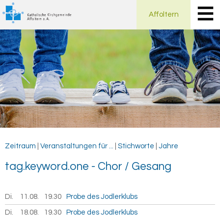
Affoltern
Zeitraum
|
Veranstaltungen für ...
|
Stichworte
|
Jahre
tag.key­word.one - Chor / Ge­sang
Di.
11.08.
2026
19.30
Probe des Jodlerklubs
Di.
18.08.
2026
19.30
Probe des Jodlerklubs