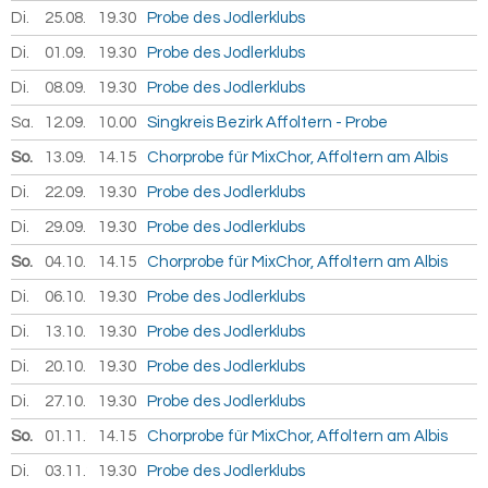
Di.
25.08.
2026
19.30
Probe des Jodlerklubs
Di.
01.09.
2026
19.30
Probe des Jodlerklubs
Di.
08.09.
2026
19.30
Probe des Jodlerklubs
Sa.
12.09.
2026
10.00
Singkreis Bezirk Affoltern - Probe
So.
13.09.
2026
14.15
Chorprobe für MixChor, Affoltern am Albis
Di.
22.09.
2026
19.30
Probe des Jodlerklubs
Di.
29.09.
2026
19.30
Probe des Jodlerklubs
So.
04.10.
2026
14.15
Chorprobe für MixChor, Affoltern am Albis
Di.
06.10.
2026
19.30
Probe des Jodlerklubs
Di.
13.10.
2026
19.30
Probe des Jodlerklubs
Di.
20.10.
2026
19.30
Probe des Jodlerklubs
Di.
27.10.
2026
19.30
Probe des Jodlerklubs
So.
01.11.
2026
14.15
Chorprobe für MixChor, Affoltern am Albis
Di.
03.11.
2026
19.30
Probe des Jodlerklubs