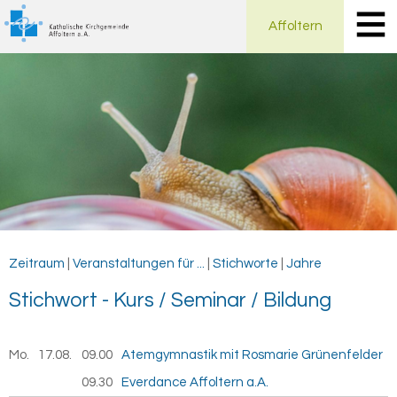
Affoltern
Zeitraum
|
Veranstaltungen für ...
|
Stichworte
|
Jahre
Stich­wort - Kurs / Se­mi­nar / Bil­dung
Mo.
17.08.
2026
09.00
Atemgymnastik mit Rosmarie Grünenfelder
09.30
Everdance Affoltern a.A.