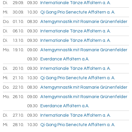
Di.
29.09.
2026
09.30
Internationale Tänze Affoltern a. A.
Mi.
30.09.
2026
10.30
Qi Gong Prio Senectute Affoltern a. A.
Do.
01.10.
2026
08.30
Atemgymnastik mit Rosmarie Grünenfelder
Di.
06.10.
2026
09.30
Internationale Tänze Affoltern a. A.
Di.
13.10.
2026
09.30
Internationale Tänze Affoltern a. A.
Mo.
19.10.
2026
09.00
Atemgymnastik mit Rosmarie Grünenfelder
09.30
Everdance Affoltern a.A.
Di.
20.10.
2026
09.30
Internationale Tänze Affoltern a. A.
Mi.
21.10.
2026
10.30
Qi Gong Prio Senectute Affoltern a. A.
Do.
22.10.
2026
08.30
Atemgymnastik mit Rosmarie Grünenfelder
Mo.
26.10.
2026
09.00
Atemgymnastik mit Rosmarie Grünenfelder
09.30
Everdance Affoltern a.A.
Di.
27.10.
2026
09.30
Internationale Tänze Affoltern a. A.
Mi.
28.10.
2026
10.30
Qi Gong Prio Senectute Affoltern a. A.