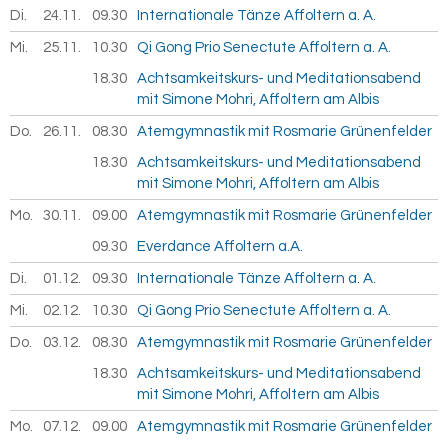
Di.
24.11.
2026
09.30
Internationale Tänze Affoltern a. A.
Mi.
25.11.
2026
10.30
Qi Gong Prio Senectute Affoltern a. A.
18.30
Achtsamkeitskurs- und Meditationsabend
mit Simone Mohri, Affoltern am Albis
Do.
26.11.
2026
08.30
Atemgymnastik mit Rosmarie Grünenfelder
18.30
Achtsamkeitskurs- und Meditationsabend
mit Simone Mohri, Affoltern am Albis
Mo.
30.11.
2026
09.00
Atemgymnastik mit Rosmarie Grünenfelder
09.30
Everdance Affoltern a.A.
Di.
01.12.
2026
09.30
Internationale Tänze Affoltern a. A.
Mi.
02.12.
2026
10.30
Qi Gong Prio Senectute Affoltern a. A.
Do.
03.12.
2026
08.30
Atemgymnastik mit Rosmarie Grünenfelder
18.30
Achtsamkeitskurs- und Meditationsabend
mit Simone Mohri, Affoltern am Albis
Mo.
07.12.
2026
09.00
Atemgymnastik mit Rosmarie Grünenfelder