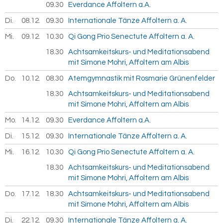
09.30
Everdance Affoltern a.A.
Di.
08.12.
2026
09.30
Internationale Tänze Affoltern a. A.
Mi.
09.12.
2026
10.30
Qi Gong Prio Senectute Affoltern a. A.
18.30
Achtsamkeitskurs- und Meditationsabend
mit Simone Mohri, Affoltern am Albis
Do.
10.12.
2026
08.30
Atemgymnastik mit Rosmarie Grünenfelder
18.30
Achtsamkeitskurs- und Meditationsabend
mit Simone Mohri, Affoltern am Albis
Mo.
14.12.
2026
09.30
Everdance Affoltern a.A.
Di.
15.12.
2026
09.30
Internationale Tänze Affoltern a. A.
Mi.
16.12.
2026
10.30
Qi Gong Prio Senectute Affoltern a. A.
18.30
Achtsamkeitskurs- und Meditationsabend
mit Simone Mohri, Affoltern am Albis
Do.
17.12.
2026
18.30
Achtsamkeitskurs- und Meditationsabend
mit Simone Mohri, Affoltern am Albis
Di.
22.12.
2026
09.30
Internationale Tänze Affoltern a. A.