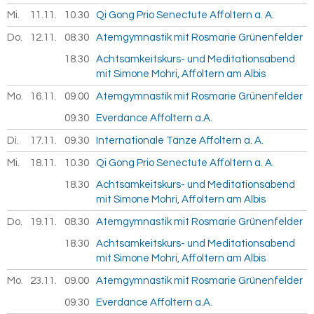
Mi.
11.11.
2026
10.30
Qi Gong Prio Senectute Affoltern a. A.
Do.
12.11.
2026
08.30
Atemgymnastik mit Rosmarie Grünenfelder
18.30
Achtsamkeitskurs- und Meditationsabend
mit Simone Mohri, Affoltern am Albis
Mo.
16.11.
2026
09.00
Atemgymnastik mit Rosmarie Grünenfelder
09.30
Everdance Affoltern a.A.
Di.
17.11.
2026
09.30
Internationale Tänze Affoltern a. A.
Mi.
18.11.
2026
10.30
Qi Gong Prio Senectute Affoltern a. A.
18.30
Achtsamkeitskurs- und Meditationsabend
mit Simone Mohri, Affoltern am Albis
Do.
19.11.
2026
08.30
Atemgymnastik mit Rosmarie Grünenfelder
18.30
Achtsamkeitskurs- und Meditationsabend
mit Simone Mohri, Affoltern am Albis
Mo.
23.11.
2026
09.00
Atemgymnastik mit Rosmarie Grünenfelder
09.30
Everdance Affoltern a.A.