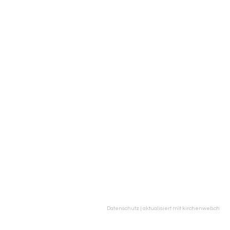
Datenschutz
|
aktualisiert mit kirchenweb.ch