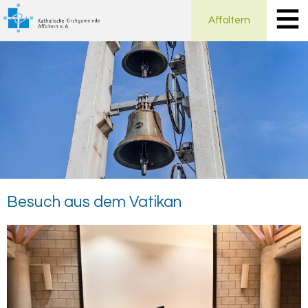
Affoltern
Be­such aus dem Va­ti­kan