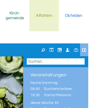
Kirch
-
Affoltern
Obfelden
gemeinde
9
Veranstaltungen
heute
Sonntag
09.00
Eucharistiefeier...
18.30
Santa Messa in...
diese Woche
33