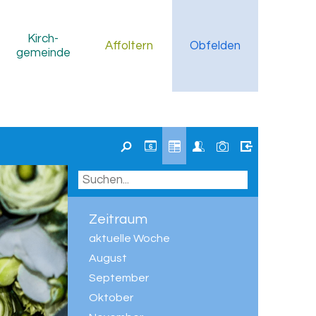
Kirch
-
Affoltern
Obfelden
gemeinde
6
Zeitraum
aktuelle Woche
August
September
Oktober