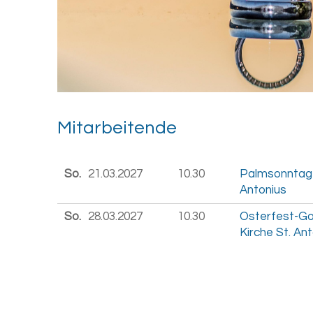
Mit­ar­bei­ten­de
So.
21.03.
2027
10.30
Palmsonntag-G
Antonius
So.
28.03.
2027
10.30
Osterfest-Got
Kirche St. An