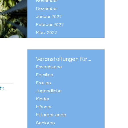
November
Dezember
Januar 2027
Februar 2027
März 2027
April 2027
Mai 2027
Juni 2027
Veranstaltungen für ...
Juli 2027
Erwachsene
Familien
Frauen
th.
Jugendliche
Kinder
Männer
Mitarbeitende
Senioren