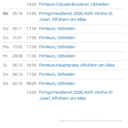
19.00
Firmkurs Claudia Bruckner, Obfelden
So.
25.10.
2026
10.00
Firmgottesdienst 2026, Kath. Kirche St.
Josef, Affoltern am Albis
Do.
05.11.
2026
17.00
Firmkurs, Obfelden
Do.
14.01.
2027
17.00
Firmkurs, Obfelden
Mo.
15.03.
2027
17.00
Firmkurs, Obfelden
Mi.
29.09.
2027
17.00
Firmkurs, Obfelden
Di.
26.10.
2027
18.30
Firmkurs Hauptprobe, Affoltern am Albis
Do.
28.10.
2027
17.00
Firmkurs, Obfelden
Sa.
30.10.
2027
08.00
Firmkurs, Obfelden
10.00
Firmgottesdienst 2026, Kath. Kirche St.
Josef, Affoltern am Albis
Datenschutz
|
aktualisiert mit kirchenweb.ch