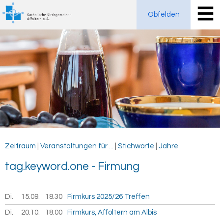
Obfelden
Zeitraum
|
Veranstaltungen für ...
|
Stichworte
|
Jahre
tag.key­word.one - Fir­mung
Di.
15.09.
2026
18.30
Firmkurs 2025/26 Treffen
Di.
20.10.
2026
18.00
Firmkurs, Affoltern am Albis