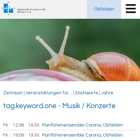
Obfelden
Zeitraum
|
Veranstaltungen für ...
|
Stichworte
|
Jahre
tag.key­word.one - Musik / Kon­zer­te
Mi.
12.08.
2026
19.30
Panflötenensemble Corona, Obfelden
Mi.
19.08.
2026
19.30
Panflötenensemble Corona, Obfelden