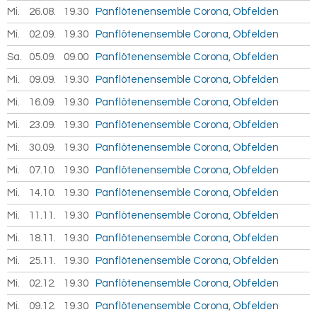
Mi.
26.08.
2026
19.30
Panflötenensemble Corona, Obfelden
Mi.
02.09.
2026
19.30
Panflötenensemble Corona, Obfelden
Sa.
05.09.
2026
09.00
Panflötenensemble Corona, Obfelden
Mi.
09.09.
2026
19.30
Panflötenensemble Corona, Obfelden
Mi.
16.09.
2026
19.30
Panflötenensemble Corona, Obfelden
Mi.
23.09.
2026
19.30
Panflötenensemble Corona, Obfelden
Mi.
30.09.
2026
19.30
Panflötenensemble Corona, Obfelden
Mi.
07.10.
2026
19.30
Panflötenensemble Corona, Obfelden
Mi.
14.10.
2026
19.30
Panflötenensemble Corona, Obfelden
Mi.
11.11.
2026
19.30
Panflötenensemble Corona, Obfelden
Mi.
18.11.
2026
19.30
Panflötenensemble Corona, Obfelden
Mi.
25.11.
2026
19.30
Panflötenensemble Corona, Obfelden
Mi.
02.12.
2026
19.30
Panflötenensemble Corona, Obfelden
Mi.
09.12.
2026
19.30
Panflötenensemble Corona, Obfelden