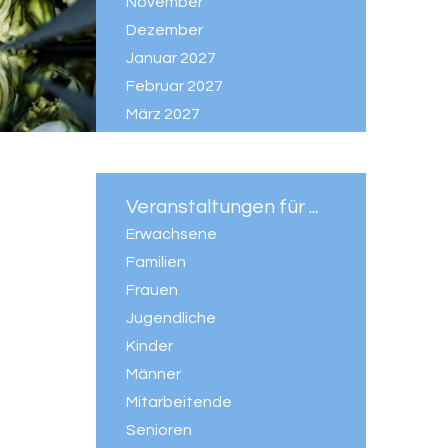
November
Dezember
Januar 2027
Februar 2027
März 2027
April 2027
Mai 2027
Juni 2027
Veranstaltungen für ...
Juli 2027
Erwachsene
Familien
Frauen
Jugendliche
Kinder
Männer
Mitarbeitende
Senioren