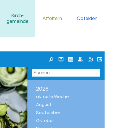
Kirch
-
Affoltern
Obfelden
gemeinde
7
2026
aktuelle Woche
August
September
Oktober