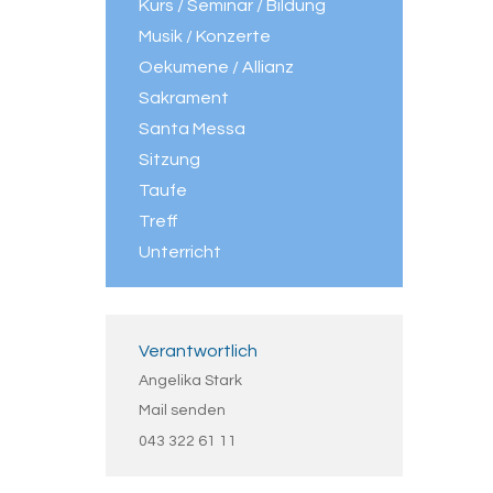
Kurs / Seminar / Bildung
Musik / Konzerte
Oekumene / Allianz
Sakrament
Santa Messa
Sitzung
Taufe
Treff
Unterricht
Verantwortlich
Angelika Stark
Mail senden
043 322 61 11