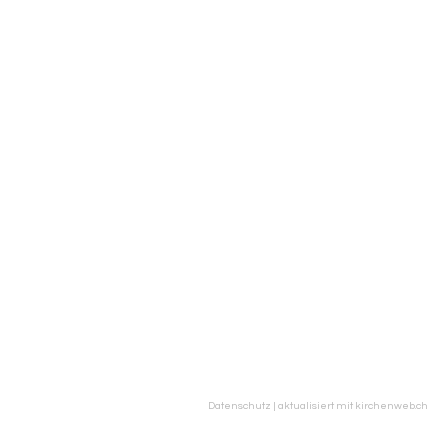
Datenschutz
|
aktualisiert mit kirchenweb.ch