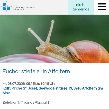
Kirch
-
gemeinde
Eu­cha­ris­tie­fei­er in Af­fol­tern
Mi. 08.07.2026, 09.15 bis 10.15 Uhr
Kath. Kirche St. Josef
,
Seewadelstrasse 13, 8910 Affoltern am
Albis
Zelebrant:
Thomas Plappallil