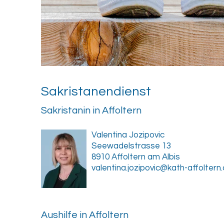
Sa­kris­ta­nen­dienst
Sakristanin in Affoltern
Valentina Jozipovic
Seewadelstrasse 13
8910 Affoltern am Albis
valentina.jozipovic@kath-affoltern.
Aushilfe in Affoltern