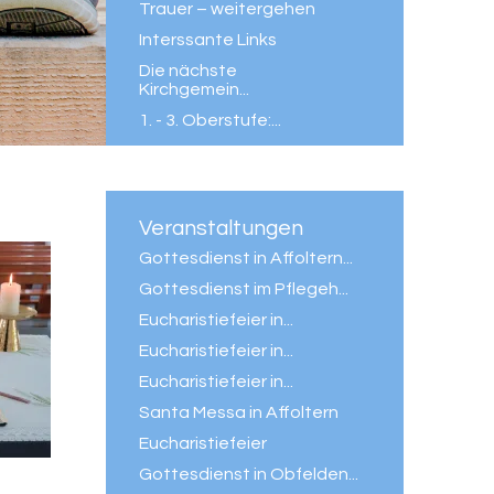
Trauer – weitergehen
Interssante Links
Die nächste
Kirchgemein...
1. - 3. Oberstufe:...
forum
Veranstaltungen
Gottesdienst in Affoltern...
Gottesdienst im Pflegeh...
Eucharistiefeier in...
Eucharistiefeier in...
Eucharistiefeier in...
Santa Messa in Affoltern
Eucharistiefeier
Gottesdienst in Obfelden...