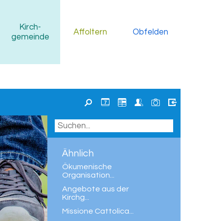
Kirch
-
Affoltern
Obfelden
gemeinde
7
Ähnlich
Ökumenische
Organisation...
Angebote aus der
Kirchg...
Missione Cattolica...