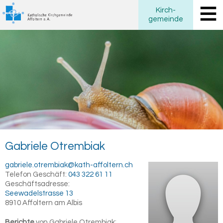
Kirch
-
gemeinde
Ga­brie­le
Otrem­bi­ak
gabriele.otrembiak@kath-affoltern.ch
Telefon Geschäft:
043 322 61 11
Geschäftsadresse:
Seewadelstrasse 13
8910
Affoltern am Albis
Berichte
von Gabriele Otrembiak: