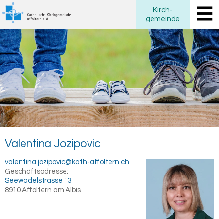
Kirch
-
gemeinde
Va­len­ti­na
Jo­zi­po­vic
valentina.jozipovic@kath-affoltern.ch
Geschäftsadresse:
Seewadelstrasse 13
8910
Affoltern am Albis